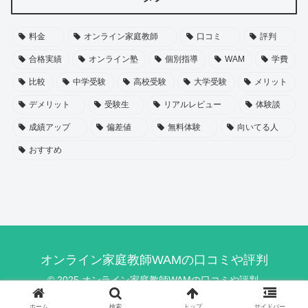
料金
オンライン家庭教師
口コミ
評判
合格実績
オンライン塾
個別指導
WAM
学費
比較
中学受験
高校受験
大学受験
メリット
デメリット
受験生
リアルレビュー
体験談
成績アップ
偏差値
無料体験
向いてる人
おすすめ
オンライン家庭教師WAMの口コミや評判
© 2025 オンライン家庭教師WAMの口コミや評判.
ホーム
検索
トップ
サイドバー